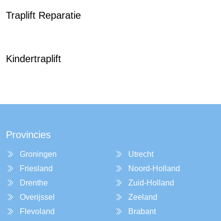
Traplift Reparatie
Kindertraplift
Provincies
Groningen
Utrecht
Friesland
Noord-Holland
Drenthe
Zuid-Holland
Overijssel
Zeeland
Flevoland
Brabant